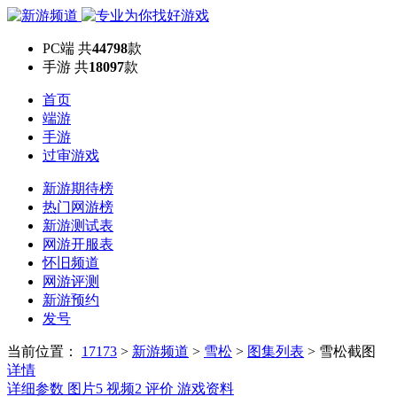
PC端
共
44798
款
手游
共
18097
款
首页
端游
手游
过审游戏
新游期待榜
热门网游榜
新游测试表
网游开服表
怀旧频道
网游评测
新游预约
发号
当前位置：
17173
>
新游频道
>
雪松
>
图集列表
>
雪松截图
详情
详细参数
图片
5
视频
2
评价
游戏资料