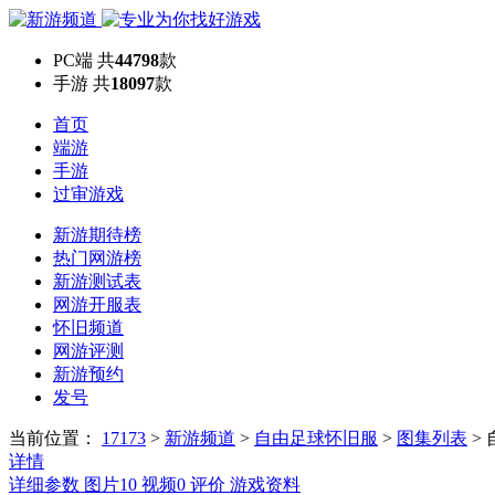
PC端
共
44798
款
手游
共
18097
款
首页
端游
手游
过审游戏
新游期待榜
热门网游榜
新游测试表
网游开服表
怀旧频道
网游评测
新游预约
发号
当前位置：
17173
>
新游频道
>
自由足球怀旧服
>
图集列表
>
详情
详细参数
图片
10
视频
0
评价
游戏资料