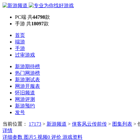
PC端
共
44798
款
手游
共
18097
款
首页
端游
手游
过审游戏
新游期待榜
热门网游榜
新游测试表
网游开服表
怀旧频道
网游评测
新游预约
发号
当前位置：
17173
>
新游频道
>
侠客风云传前传
>
图集列表
>
详情
详细参数
图片
5
视频
0
评价
游戏资料