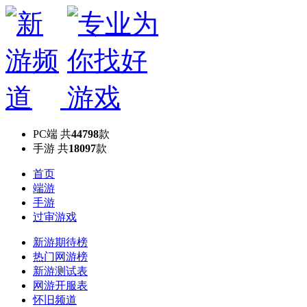
PC端
共
44798
款
手游
共
18097
款
首页
端游
手游
过审游戏
新游期待榜
热门网游榜
新游测试表
网游开服表
怀旧频道