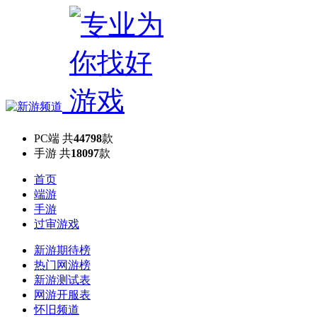
PC端
共
44798
款
手游
共
18097
款
首页
端游
手游
过审游戏
新游期待榜
热门网游榜
新游测试表
网游开服表
怀旧频道