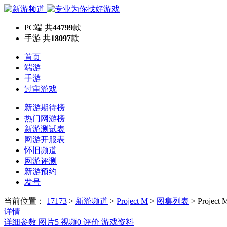
PC端
共
44799
款
手游
共
18097
款
首页
端游
手游
过审游戏
新游期待榜
热门网游榜
新游测试表
网游开服表
怀旧频道
网游评测
新游预约
发号
当前位置：
17173
>
新游频道
>
Project M
>
图集列表
>
Projec
详情
详细参数
图片
5
视频
0
评价
游戏资料