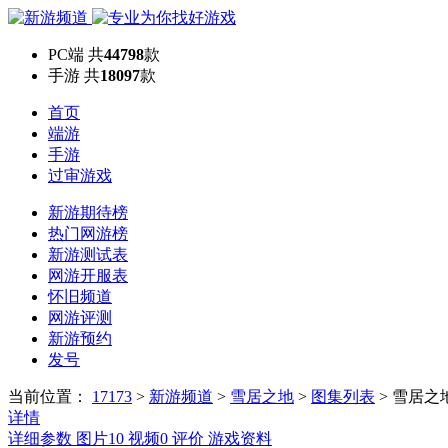
PC端
共
44798
款
手游
共
18097
款
首页
端游
手游
过审游戏
新游期待榜
热门网游榜
新游测试表
网游开服表
怀旧频道
网游评测
新游预约
发号
当前位置：
17173
>
新游频道
>
雪居之地
>
图集列表
>
雪居之
详情
详细参数
图片
10
视频
0
评价
游戏资料