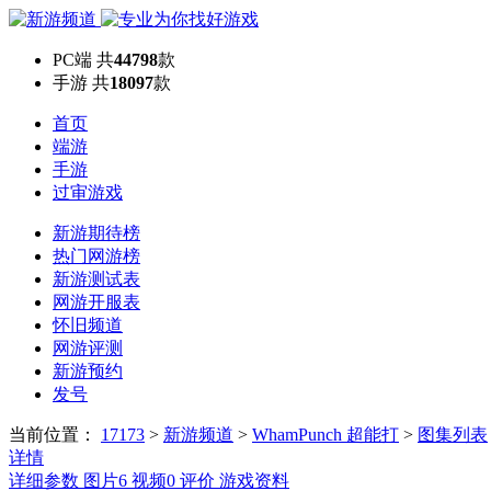
PC端
共
44798
款
手游
共
18097
款
首页
端游
手游
过审游戏
新游期待榜
热门网游榜
新游测试表
网游开服表
怀旧频道
网游评测
新游预约
发号
当前位置：
17173
>
新游频道
>
WhamPunch 超能打
>
图集列表
详情
详细参数
图片
6
视频
0
评价
游戏资料