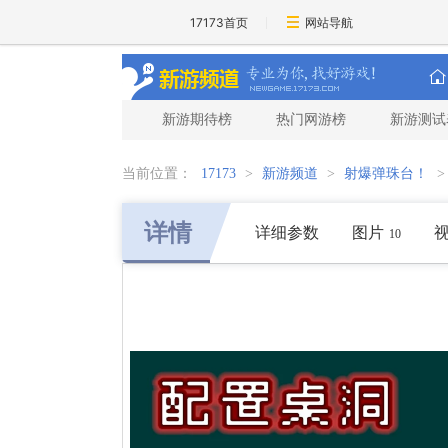
17173首页
网站导航
新游期待榜
热门网游榜
新游测试
当前位置：
17173
>
新游频道
>
射爆弹珠台！
详情
详细参数
图片
10