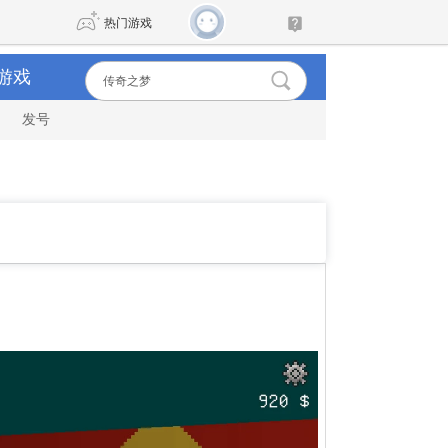
热门游戏
游戏
发号
DNF
传奇4
剑网3旗舰版
新天龙八部
自由
诛仙世界
新仙侠5