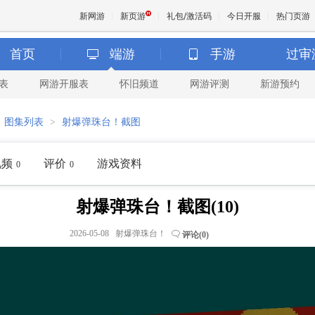
新网游
新页游
礼包/激活码
今日开服
热门页游
首页
端游
手游
过审
表
网游开服表
怀旧频道
网游评测
新游预约
魔兽
>
图集列表
>
射爆弹珠台！截图
天堂
视频
评价
游戏资料
0
0
王权与
射爆弹珠台！截图(10)
2026-05-08 射爆弹珠台！
评论(
0
)