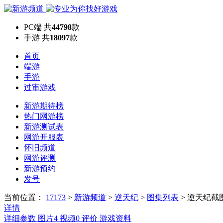
PC端
共
44798
款
手游
共
18097
款
首页
端游
手游
过审游戏
新游期待榜
热门网游榜
新游测试表
网游开服表
怀旧频道
网游评测
新游预约
发号
当前位置：
17173
>
新游频道
>
逆天纪
>
图集列表
>
逆天纪截
详情
详细参数
图片
4
视频
0
评价
游戏资料