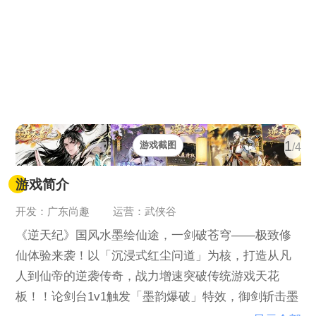
1
游戏截图
/4
游戏简介
开发：广东尚趣
运营：武侠谷
《逆天纪》国风水墨绘仙途，一剑破苍穹——极致修
仙体验来袭！以「沉浸式红尘问道」为核，打造从凡
人到仙帝的逆袭传奇，战力增速突破传统游戏天花
板！！论剑台1v1触发「墨韵爆破」特效，御剑斩击墨