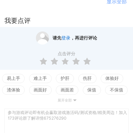
痕飞溅成山河图，击杀对手化作水墨消散；跨服仙魔
显示全部
大战千名修士同屏释放仙术，水墨神龙与凤凰腾空相
撞，雷云金光炸开千层涟漪，渡劫时「九霄雷劫」具
我要点评
象化为水墨巨蟒缠绕角色，突破瞬间全屏泼墨成「天
门初开」震撼CG！轮回白玉京，红尘历劫，修天道，
请先
登录
，再进行评论
斩邪魔，一剑开天门，纵横三界筑就长生大道！
点击评分
易上手
难上手
护肝
伤肝
体验好
渣体验
画面好
画面差
保值
不保值
展开全部
配置高
配置低
测试
参与游戏评论即有机会赢取游戏激活码/测试资格/精美周边！加入
173评论群了解详情675276290