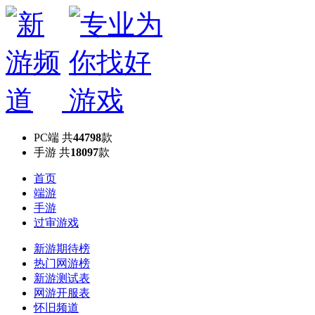
PC端
共
44798
款
手游
共
18097
款
首页
端游
手游
过审游戏
新游期待榜
热门网游榜
新游测试表
网游开服表
怀旧频道