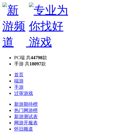
PC端
共
44798
款
手游
共
18097
款
首页
端游
手游
过审游戏
新游期待榜
热门网游榜
新游测试表
网游开服表
怀旧频道