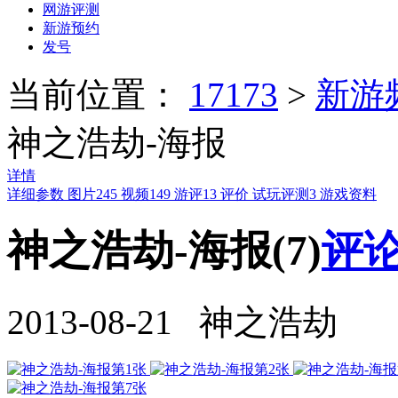
网游评测
新游预约
发号
当前位置：
17173
>
新游
神之浩劫-海报
详情
详细参数
图片
245
视频
149
游评
13
评价
试玩评测
3
游戏资料
神之浩劫-海报(7)
评论
2013-08-21 神之浩劫