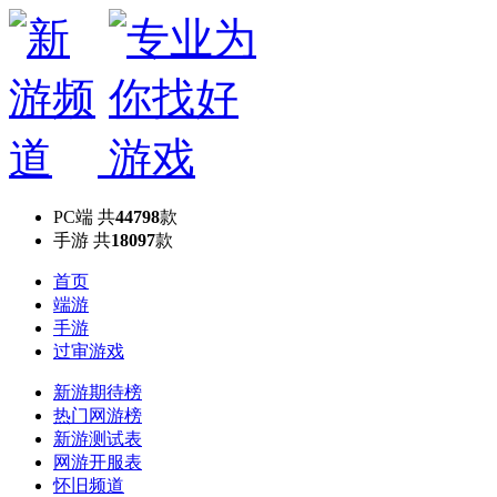
PC端
共
44798
款
手游
共
18097
款
首页
端游
手游
过审游戏
新游期待榜
热门网游榜
新游测试表
网游开服表
怀旧频道