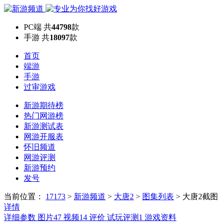
PC端
共
44798
款
手游
共
18097
款
首页
端游
手游
过审游戏
新游期待榜
热门网游榜
新游测试表
网游开服表
怀旧频道
网游评测
新游预约
发号
当前位置：
17173
>
新游频道
>
大唐2
>
图集列表
>
大唐2截图
详情
详细参数
图片
47
视频
14
评价
试玩评测
1
游戏资料