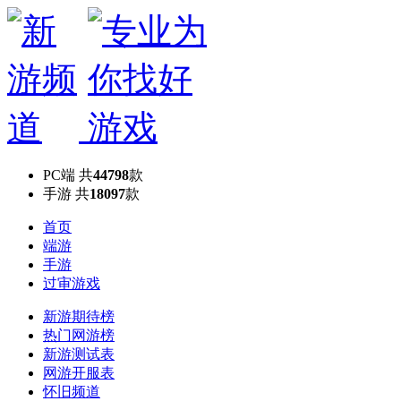
PC端
共
44798
款
手游
共
18097
款
首页
端游
手游
过审游戏
新游期待榜
热门网游榜
新游测试表
网游开服表
怀旧频道