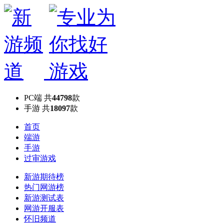
PC端
共
44798
款
手游
共
18097
款
首页
端游
手游
过审游戏
新游期待榜
热门网游榜
新游测试表
网游开服表
怀旧频道