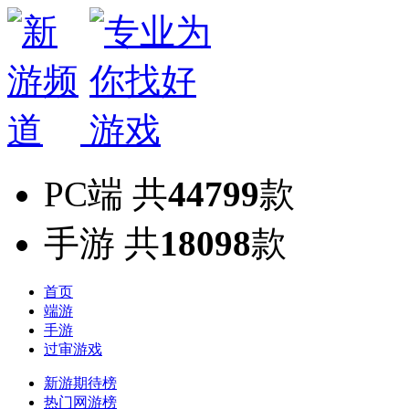
PC端
共
44799
款
手游
共
18098
款
首页
端游
手游
过审游戏
新游期待榜
热门网游榜