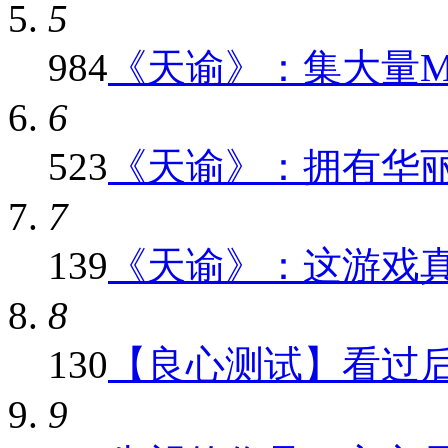
5
984
《天谕》：集大量MMO
6
523
《天谕》：拥有华
7
139
《天谕》：这游戏真心
8
130
【良心测试】看过后就
9