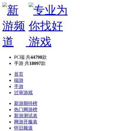
PC端
共
44798
款
手游
共
18097
款
首页
端游
手游
过审游戏
新游期待榜
热门网游榜
新游测试表
网游开服表
怀旧频道