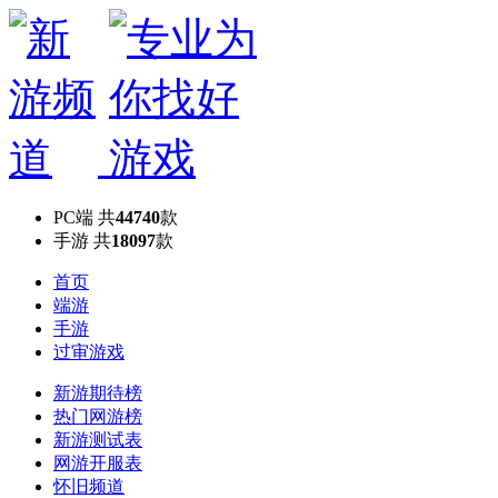
PC端
共
44740
款
手游
共
18097
款
首页
端游
手游
过审游戏
新游期待榜
热门网游榜
新游测试表
网游开服表
怀旧频道