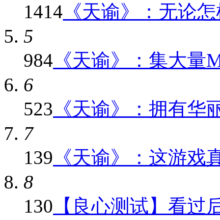
1414
《天谕》：无论怎样
5
984
《天谕》：集大量MMO
6
523
《天谕》：拥有华
7
139
《天谕》：这游戏真心
8
130
【良心测试】看过后就