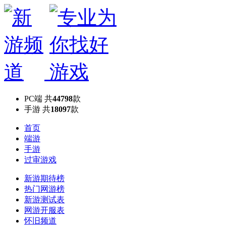
PC端
共
44798
款
手游
共
18097
款
首页
端游
手游
过审游戏
新游期待榜
热门网游榜
新游测试表
网游开服表
怀旧频道