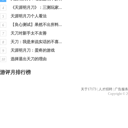
《天涯明月刀》：三测玩家...
4
天涯明月刀个人看法
5
【良心测试】果然不出所料...
6
天刀对新手太不友善
7
天刀：我是来说实话的不喜...
8
天涯明月刀：蛋疼的游戏
9
选择退出天刀的理由
10
游评月排行榜
关于17173
|
人才招聘
|
广告服
Copyright © 20