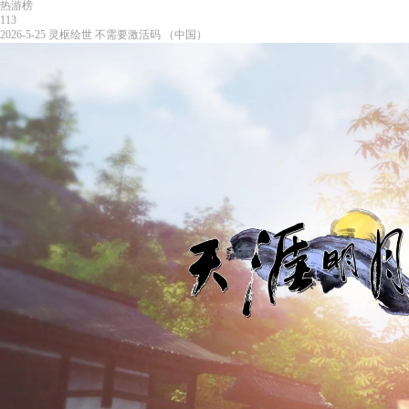
热游榜
113
2026-5-25
灵枢绘世
不需要激活码
（中国）