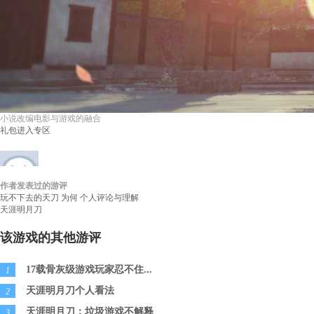
小说改编电影与游戏的融合
礼包
进入专区
作者发表过的游评
βγしov_170480047
等级：
无
性别：
游评：
1
玩不下去的天刀 为何 个人评论与理解
天涯明月刀
该游戏的其他游评
17载骨灰级游戏玩家忍不住...
1
天涯明月刀个人看法
2
天涯明月刀：垃圾游戏不解释
3