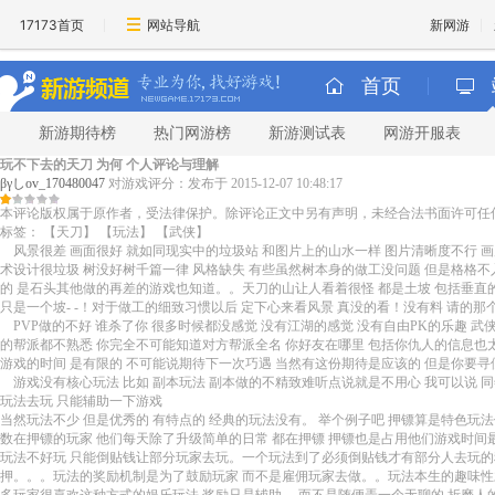
17173首页
网站导航
新网游
首页
新游期待榜
热门网游榜
新游测试表
网游开服表
玩不下去的天刀 为何 个人评论与理解
βγしov_170480047
对游戏评分：
发布于 2015-12-07 10:48:17
本评论版权属于原作者，受法律保护。除评论正文中另有声明，未经合法书面许可任
标签：
【天刀】
【玩法】
【武侠】
风景很差 画面很好 就如同现实中的垃圾站 和图片上的山水一样 图片清晰度不行 
术设计很垃圾 树没好树千篇一律 风格缺失 有些虽然树本身的做工没问题 但是格格不
的 是石头其他做的再差的游戏也知道。。天刀的山让人看着很怪 都是土坡 包括垂直的坡
只是一个坡- -！对于做工的细致习惯以后 定下心来看风景 真没的看！没有料 请的
PVP做的不好 谁杀了你 很多时候都没感觉 没有江湖的感觉 没有自由PK的乐趣 
的帮派都不熟悉 你完全不可能知道对方帮派全名 你好友在哪里 包括你仇人的信息也太
游戏的时间 是有限的 不可能说期待下一次巧遇 当然有这份期待是应该的 但是你要寻
游戏没有核心玩法 比如 副本玩法 副本做的不精致难听点说就是不用心 我可以说 同
玩法去玩 只能辅助一下游戏
当然玩法不少 但是优秀的 有特点的 经典的玩法没有。 举个例子吧 押镖算是特色玩
数在押镖的玩家 他们每天除了升级简单的日常 都在押镖 押镖也是占用他们游戏时间
玩法不好玩 只能倒贴钱让部分玩家去玩。一个玩法到了必须倒贴钱才有部分人去玩的
押。。。玩法的奖励机制是为了鼓励玩家 而不是雇佣玩家去做。。玩法本生的趣味性