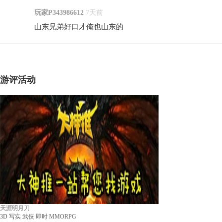
玩家P343986612
7天前
山东兄弟好口才俺也山东的
游评活动
天涯明月刀
3D
写实
武侠
即时
MMORPG