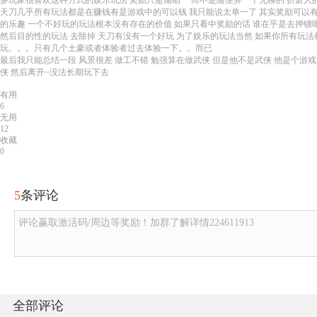
多玩家很喜欢这种方式的娱乐玩法 奖励只是辅助 而不是随便弄一个无聊的 折磨人的
天刀几乎所有玩法都是在赚钱有是游戏中的可以钱 我只能说太单一了 其实奖励可以
的乐趣 一个不好玩的玩法根本没有存在的价值 如果只看中奖励的话 谁在乎是去押镖
然后目的性的玩法 去除掉 天刀有没有一个好玩 为了娱乐的玩法当然 如果你所有玩
玩。。。只有几个土豪或者体验者过去体验一下。。而已
最后我只能总结一段 风景很差 做工不错 勉强算在做武侠 但是他不是武侠 他是个
侠 然后离开~没法长期玩下去
有用
6
无用
12
收藏
0
5
条评论
评论赢取激活码/周边等奖励！加群了解详情224611913
全部评论