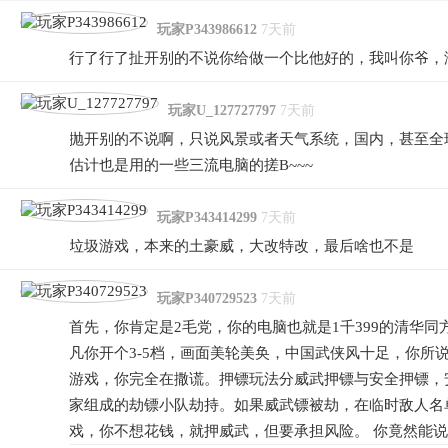
玩家P343986612
7天前
行了行了扯开别的不说你给做一个比他好的，我叫你爷，
玩家U_127727797
7天前
抛开别的不说啊，只说风景或者天气系统，国内，甚至全
估计也是用的一些三流电脑的搓B~~~
玩家P343414299
7天前
垃圾游戏，本来的土豪威，大改特改，最后啥也不是
玩家P340729523
7天前
首先，你肯定是2毛党，你的电脑也就是1千399的清华
凡你开个3-5档，画面美轮美奂，中国武侠风十足，你所
游戏，你完全在撒谎。押镖玩法分威武押镖与安全押镖，
家组成的劫镖小队劫持。如果威武镖被劫，在临时敌人名
戏，你不想花钱，就押威武，但要承担风险。 你竟然能