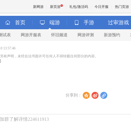
新网游
新页游
礼包/激活码
今日开服
热门页游
首页
端游
手游
过审游戏
测试表
网游开服表
怀旧频道
网游评测
新游预约
魔兽
 13:57:46
天堂
另有声明，未经合法书面许可任何人不得转载任何部分的内容。
】
王权与
分享到：
z
t
l
了解详情224611913