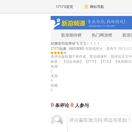
17173首页
网站导航
新游期待榜
热门网游榜
新游
封测老司机带你飞飞飞！！！！
17173玩家_160339305
对游戏评分：
发布于 2015-12-10
本评论版权属于原作者，受法律保护。除评论正文中
标签：
【综合体验】
【PVP】
【PVE】
【休闲模式
有用
2
无用
6
收藏
0
0
0
条评论
人参与
评论赢取激活码/周边等奖励！加群