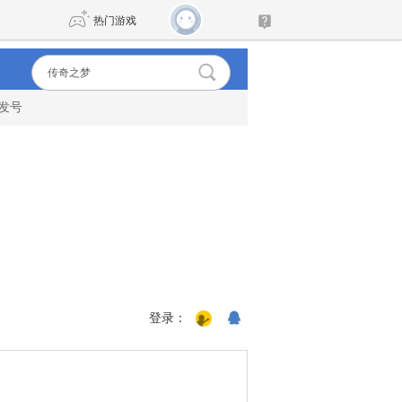
热门游戏
发号
DNF
传奇4
剑网3旗舰版
新天龙八部
自由
诛仙世界
新仙侠5
登录：