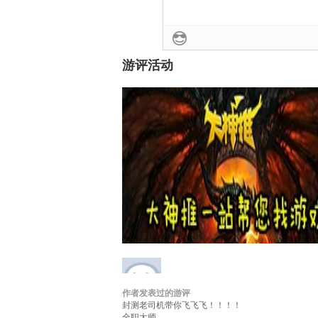
游评活动
作者发表过的游评
17173玩家_160339305
等级：
无
性别：
游
封测老司机带你飞飞飞！！！！
全职大师