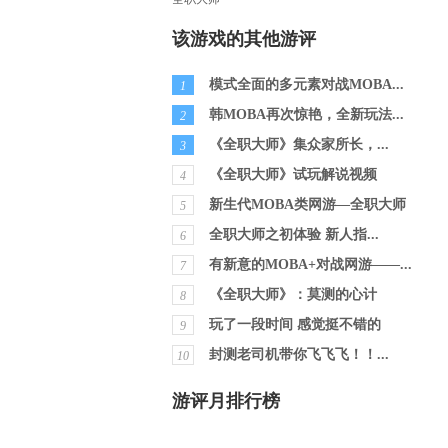
该游戏的其他游评
模式全面的多元素对战MOBA...
1
韩MOBA再次惊艳，全新玩法...
2
《全职大师》集众家所长，...
3
《全职大师》试玩解说视频
4
新生代MOBA类网游—全职大师
5
全职大师之初体验 新人指...
6
有新意的MOBA+对战网游——...
7
《全职大师》：莫测的心计
8
玩了一段时间 感觉挺不错的
9
封测老司机带你飞飞飞！！...
10
游评月排行榜