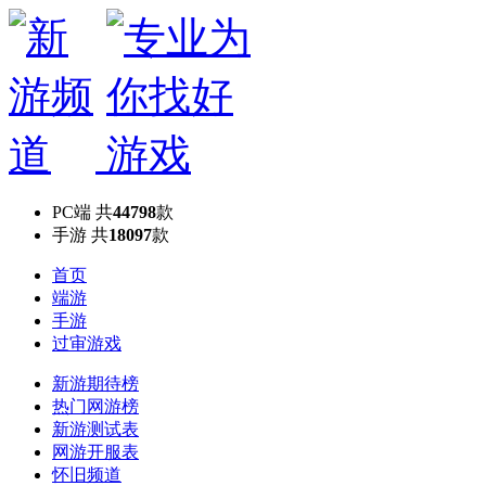
PC端
共
44798
款
手游
共
18097
款
首页
端游
手游
过审游戏
新游期待榜
热门网游榜
新游测试表
网游开服表
怀旧频道