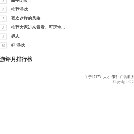
新手勿喷！
5
推荐游戏
6
喜欢这样的风格
7
推荐大家进来看看。可玩性...
8
标志
9
好 游戏
10
游评月排行榜
关于17173
|
人才招聘
|
广告服
Copyright © 20