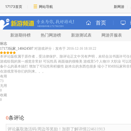
17173首页
网站导航
新网游
首页
新游期待榜
热门网游榜
新游测试表
网游开服表
标志
17173玩家_140424507
对游戏评分：
发布于 2016-12-16 18:10:22
本评论版权属于原作者，受法律保护。除评论正文中另有声明，未经合法书面许可任
游戏给我的第一感觉非常好 可玩性高 画面做的很唯美 游戏里5个人物10 大职业 可以
备什么的基本搞打 增加了可玩性和积极性 副本出的东西也很多 缩小了RMB玩家和非
在游戏里等你们的到来。。。
有用
73
无用
0
收藏
0
0
条评论
评论赢取激活码/周边等奖励！加群了解详情224611913