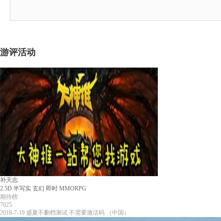
游评活动
补天志
2.5D
半写实
玄幻
即时
MMORPG
期待榜
7025
2018-7-19
盛夏不删档测试
不需要激活码
（中国）