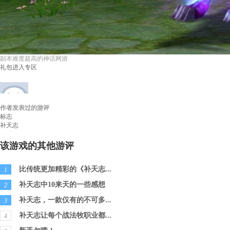
副本难度超高的神话网游
礼包
进入专区
作者发表过的游评
17173玩家_140424507
等级：
无
性别：
游评：
1
标志
补天志
该游戏的其他游评
比传统更加精彩的《补天志...
1
补天志中10来天的一些感想
2
补天志，一款仅有的不可多...
3
补天志让每个战法牧职业都...
4