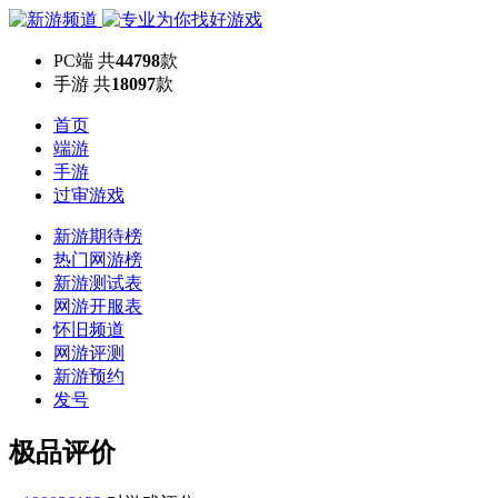
PC端
共
44798
款
手游
共
18097
款
首页
端游
手游
过审游戏
新游期待榜
热门网游榜
新游测试表
网游开服表
怀旧频道
网游评测
新游预约
发号
极品评价