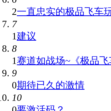
2
一直忠实的极品飞车
7
1
建议
8
1
赛道如战场~《极品飞车O
9
0
期待已久的激情
10
0
要激活码？