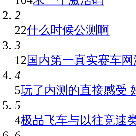
2
22
什么时候公测啊
3
12
国内第一真实赛车网游
4
5
玩了内测的直接感受 好不
5
4
极品飞车与以往竞速
6