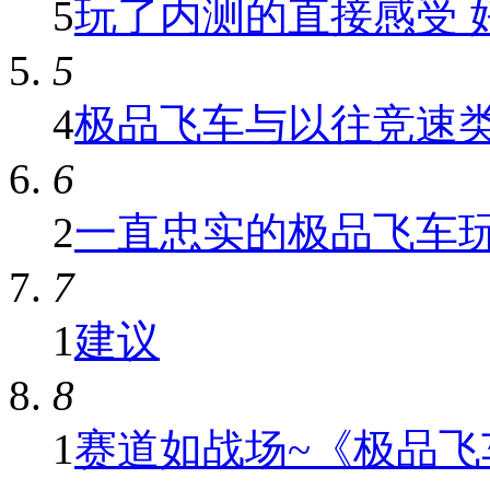
5
玩了内测的直接感受 好不
5
4
极品飞车与以往竞速
6
2
一直忠实的极品飞车
7
1
建议
8
1
赛道如战场~《极品飞车O