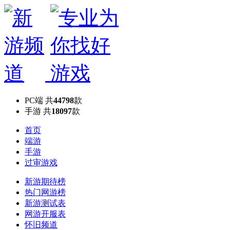
PC端
共
44798
款
手游
共
18097
款
首页
端游
手游
过审游戏
新游期待榜
热门网游榜
新游测试表
网游开服表
怀旧频道