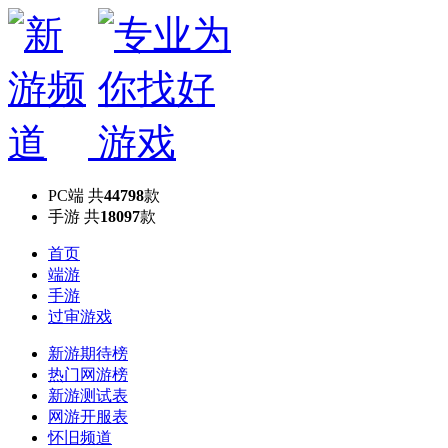
PC端
共
44798
款
手游
共
18097
款
首页
端游
手游
过审游戏
新游期待榜
热门网游榜
新游测试表
网游开服表
怀旧频道