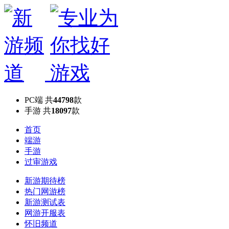
PC端
共
44798
款
手游
共
18097
款
首页
端游
手游
过审游戏
新游期待榜
热门网游榜
新游测试表
网游开服表
怀旧频道