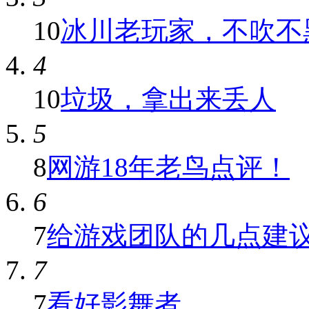
10
冰川老玩家，不吹不
4
10
垃圾，拿出来丢人
5
8
网游18年老鸟点评！
6
7
给游戏团队的几点建
7
7
看好影舞者