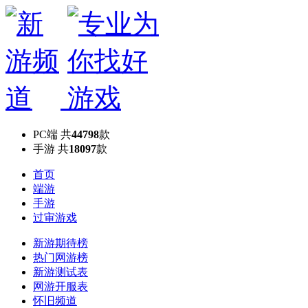
PC端
共
44798
款
手游
共
18097
款
首页
端游
手游
过审游戏
新游期待榜
热门网游榜
新游测试表
网游开服表
怀旧频道