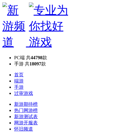
PC端
共
44798
款
手游
共
18097
款
首页
端游
手游
过审游戏
新游期待榜
热门网游榜
新游测试表
网游开服表
怀旧频道