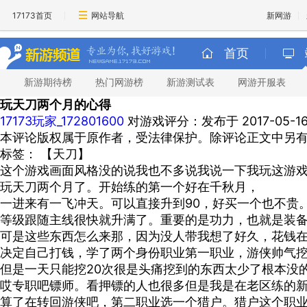
17173首页
网站导航
新网游
首页
新游期待榜
热门网游榜
新游测试表
网游开服表
玩天刀两个月的心得
17173玩家_172801600
对游戏评分：
发布于 2017-05-16 
本评论版权属于原作者，受法律保护。除评论正文中另
标签：
【天刀】
这个游戏画面风格没的说我也不多说我说一下我玩这游
玩天刀两个月了。开始练的第一个好在千秋月，
一进来有一飞冲天。可以直接升到90，好买一个也不贵
等级跟随主线很快就升满了。重要的是功力，也就是装
可是这些东西怎么来那，因为没人带我想了好久，花钱
决定自己打钱，学了两个身份职业第一职业，游侠帅气
但是一天只能挖20次很是头痛挖到的东西太少了根本没
哎专职吧镖师。看押镖的人也很多但是我是在老区练的
算了在转回游侠吧，第二职业选一个猎户。猎户这个职业