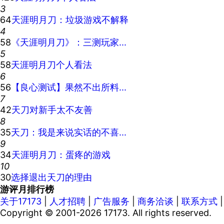
3
64
天涯明月刀：垃圾游戏不解释
4
58
《天涯明月刀》：三测玩家...
5
58
天涯明月刀个人看法
6
56
【良心测试】果然不出所料...
7
42
天刀对新手太不友善
8
35
天刀：我是来说实话的不喜...
9
34
天涯明月刀：蛋疼的游戏
10
30
选择退出天刀的理由
游评月排行榜
关于17173
|
人才招聘
|
广告服务
|
商务洽谈
|
联系方式
Copyright © 2001-2026 17173. All rights reserved.