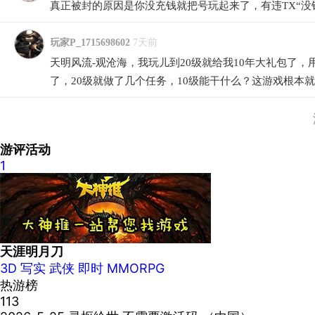
真正被封的原因是你没充钱就把号玩起来了，有违TX“没
玩家P_1715698602
7天前
天明风流-观沧海，我玩儿到20级就给我10年大礼包了，
了，20级就做了几个任务，10级能干什么？这游戏根本
游评活动
1
天涯明月刀
3D
写实
武侠
即时
MMORPG
热游榜
113