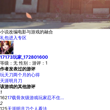
小说改编电影与游戏的融合
礼包
进入专区
17173玩家_172801600
等级：
无
性别：
游评：
1
作者发表过的游评
玩天刀两个月的心得
天涯明月刀
该游戏的其他游评
1
162
17载骨灰级游戏玩家忍不住...
2
125
天涯明月刀个人看法