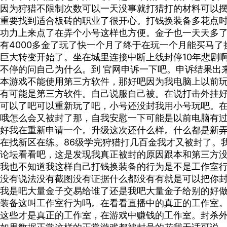
因为狩猎不限制次数可以一天没事就打猎打的材料可以
重要找到适合板砖的职业了很开心。打钱换装备多花点
功力上来点了在弄个小号这样也方便。金子也一天天多
有4000多金了玩了快一个月了终于在玩一个月能买马
巨大转变开始了。坐在城里连接中断上线封停10年悲剧
不停的问自己为什么。到 官网申诉一下吧。申诉结果出
本游戏不能使用第三方软件，那好吧因为我电脑上以前
有可能是第三方软件。自己说服自己被。在说打击外挂
可以了吧可以重新玩了吧，小号还没封我用小号玩吧。在
哦怎么会又被封了那，自我安慰一下可能是以前电脑有
好我在重新申请一个。升级这次还什么样。什么都是新
在找新区在练。86级学完狩猎打几百金我才又被封了。
论坛看看吧，这是发现我真正被封的原因跟本和第三方
我也不知道我这样自己打钱换装备的行为是不是工作室
没有说法没有截图没有证据什么都没有有就是可以把你
我是吧大量金子交易给谁了还是我吧大量金子给别的好
装备这叫工作室行为吗。在看看直播中的真正的工作室
这些才是真正的工作室，在游戏中赚钱的工作室。封杀