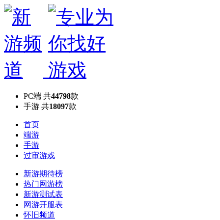
PC端
共
44798
款
手游
共
18097
款
首页
端游
手游
过审游戏
新游期待榜
热门网游榜
新游测试表
网游开服表
怀旧频道