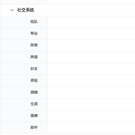
社交系统
组队
帮会
阵营
跨服
好友
师徒
婚姻
交易
摆摊
邮件