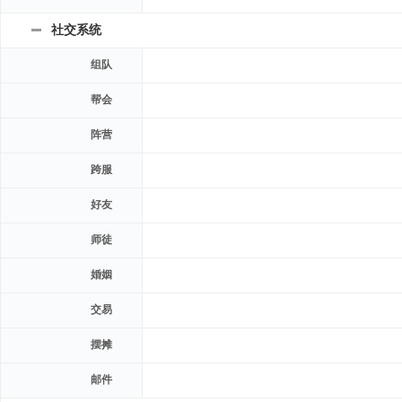
社交系统
组队
帮会
阵营
跨服
好友
师徒
婚姻
交易
摆摊
邮件