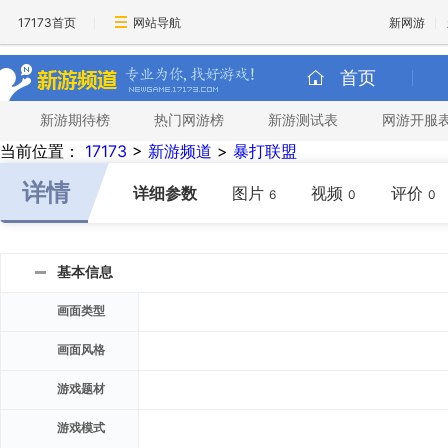
17173首页
网站导航
新网游
首页
新游期待榜
热门网游榜
新游测试表
网游开服
当前位置：
17173
>
新游频道
>
暴打联盟
详情
详细参数
图片
视频
评价
6
0
0
基本信息
画面类型
画面风格
游戏题材
游戏模式