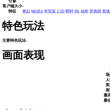
引擎
-
客户端大小
-
特征
奇幻
MOBA
半写实
2.5D
即时
PK
动作
开房间
竞技
特色玩法
主要特色玩法
-
画面表现
场
人
美
画
最
最