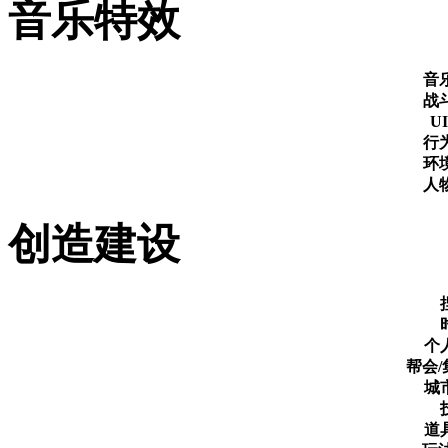
音乐特效
音
战
U
行
环
人
创造建设
个
帮会
城
道