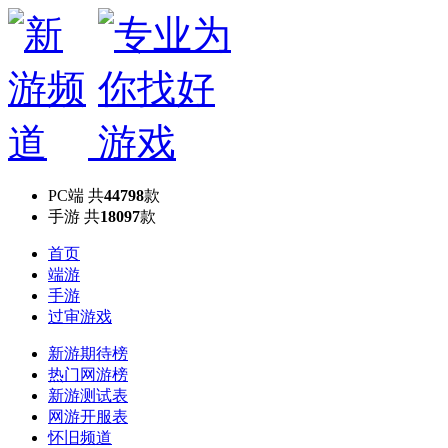
PC端
共
44798
款
手游
共
18097
款
首页
端游
手游
过审游戏
新游期待榜
热门网游榜
新游测试表
网游开服表
怀旧频道