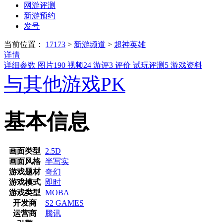
网游评测
新游预约
发号
当前位置：
17173
>
新游频道
>
超神英雄
详情
详细参数
图片
190
视频
24
游评
3
评价
试玩评测
5
游戏资料
与其他游戏PK
基本信息
画面类型
2.5D
画面风格
半写实
游戏题材
奇幻
游戏模式
即时
游戏类型
MOBA
开发商
S2 GAMES
运营商
腾讯