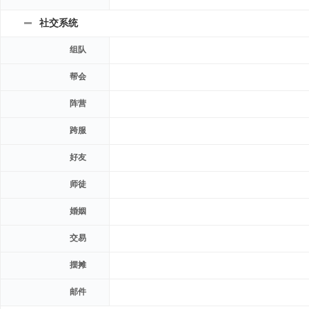
社交系统
组队
帮会
阵营
跨服
好友
师徒
婚姻
交易
摆摊
邮件