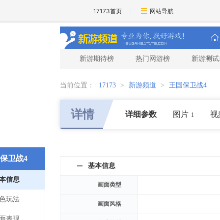
17173首页
网站导航
新游期待榜
热门网游榜
新游测试
当前位置：
17173
>
新游频道
>
王国保卫战4
详情
详细参数
图片
视
1
保卫战4
基本信息
本信息
画面类型
色玩法
画面风格
面表现