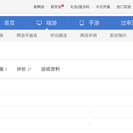
新网游
新页游
礼包/激活码
今日开服
热门页游
首页
端游
手游
过审
表
网游开服表
怀旧频道
网游评测
新游预约
魔兽
天堂
频
评价
游戏资料
5
17
王权与
-
-