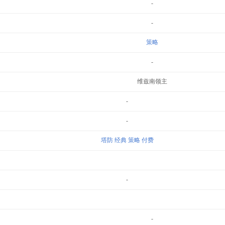
-
-
策略
-
维兹南领主
-
-
塔防
经典
策略
付费
-
-