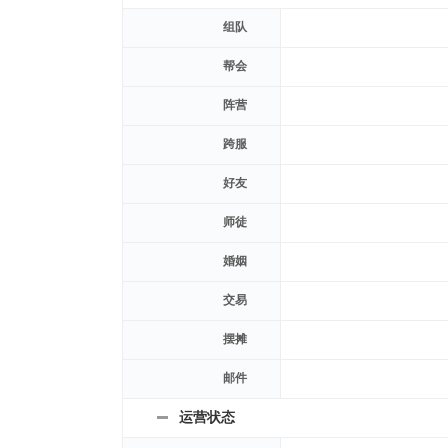
组队
帮会
阵营
跨服
好友
师徒
婚姻
交易
摆摊
邮件
运营状态