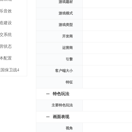
游戏题材
乐音效
游戏模式
造建设
游戏类型
交系统
开发商
营状态
运营商
本配置
引擎
国保卫战4
客户端大小
特征
特色玩法
主要特色玩法
画面表现
视角