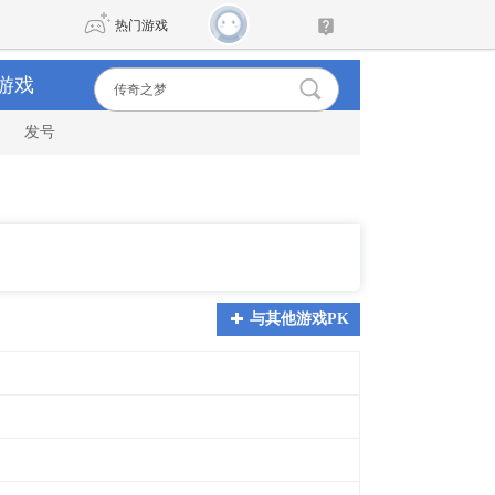
热门游戏
游戏
发号
DNF
传奇4
剑网3旗舰版
新天龙八部
自由
诛仙世界
新仙侠5
与其他游戏PK