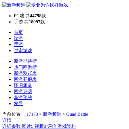
PC端
共
44798
款
手游
共
18097
款
首页
端游
手游
过审游戏
新游期待榜
热门网游榜
新游测试表
网游开服表
怀旧频道
网游评测
新游预约
发号
当前位置：
17173
>
新游频道
>
Quad Battle
详情
详细参数
图片
5
视频
0
评价
游戏资料