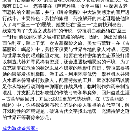
现有 DLC 中，您将能在《芭芭雅嘎：女巫神庙》中探索古老
而恐怖的全新古墓，并与《暗冷觉醒》中大波受感染的僵尸进
行战斗。主要特色：劳拉的旅程 – 劳拉解开的古老谜题使他陷
入了与*“圣三一”的恶战。她要赶在“圣三一”之前找到秘密。
线索指向了“失落之城基特”的传说。劳拉明白她必须在“圣三
一”赶到前找到失落之城和它隐藏的秘密。因此，她出发前往
西伯利亚，踏上了第一次古墓探险之旅。美女与荒野 – 在《古
墓丽影：崛起》中，劳拉不仅要与世界各地的敌人对战，还要
与世界本身的艰难险阻对抗。她要在物种密集的生态系统打猎
以制造武器并寻觅稀有资源，还会遭遇极端恶劣的环境。为了
在充满潜在危险的状况以及不稳定的地形中前进，劳拉需要将
她的潜能发挥到极限。游击战 – 利用环境优势，攀登树木并潜
入水底来躲避或打败敌人，配置劳拉的工具、武器和弹药以满
足你从隐秘行动到枪林弹雨的作战风格，临时制作炸药来制造
混乱，并支配劳拉标志性的作战弓箭和攀爬斧。回归盗墓生涯
– 古墓华丽回归，并且比以往更加气势磅礴。在《古墓丽影：
崛起》中，你将探索遍布死亡陷阱的令人敬畏的古代空间，解
开戏剧性的环境谜题，破译古代文字找出地窖，充满待解之谜
的世界正等著你来涉足。
成为游戏鉴赏家»