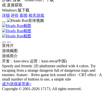
或 直接获取
Windows 版下载
详细
评价
新闻
相关游戏
宣传片
游戏截图
游戏简介
开发：kass-stwa
运营：kass-stwa(中国)
Speedy and frenetic 2D platformer unified with 4 colors. Try
escaping from a strange dungeon full of dangerous traps and
enemies. feature: · Retro game tick sound effect · CRT effect · A
small number of buttons to use, a simple rule
成为游戏鉴赏家»
Copyright © 2001-2026 17173. All rights reserved.