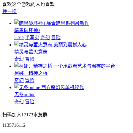
喜欢这个游戏的人也喜欢
换一换
暴雪暗黑系列最新作
暗黑破坏神3
2.5D
半写实
奇幻
冒险
美丽到震撼人心
精灵与萤火意志
奇幻
冒险
一个承载着艺术与温存的平台
柯娜：精神之桥
奇幻
冒险
西方魔幻风单机续作
无冬online
奇幻
冒险
扫码加入17173水友群
1135716112