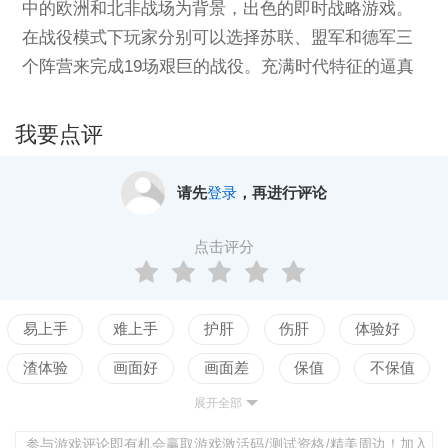
中的欧洲和北非战场为背景，出色的即时战略游戏。
在战役模式下玩家分别可以选择苏联、盟军和德军三
个阵营来完成19场艰巨的战役。充满时代特征的逼真
的运载工具和武器让你无论在多人联机模式或单人模
式下游戏都可获得刺激的体验，残暴的战斗场景会让
我要点评
你斗志高昂！产品特点：玩家可以随时直接控制地面
上的任何单位，改变已经下达的命令和操作，升级或
请先
登录
，再进行评论
修复你的设备和运载工具。故事从苏联、盟军和德军
的战役中展开，总共由19场战役组成。逼真的军事装
点击评分
备和仪器完全根据历史资料进行复原性重造。使用高
端的图形引擎实现高度细节化渲染的二战环境和角
色。单人战役模式提供了可以让玩家自定义用户界面
易上手
难上手
护肝
伤肝
体验好
的功能。全方位的联机功能，独特的地图（日本战
渣体验
画面好
画面差
保值
不保值
场），多元化的自定义模式，包括夺取据点和高级装
展开全部
配置高
配置低
测试
备等等。
参与游戏评论即有机会赢取游戏激活码/测试资格/精美周边！加入