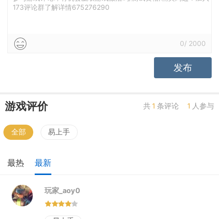
173评论群了解详情675276290
0
/
2000
发布
游戏评价
共
1
条评论
1
人参与
全部
易上手
最热
最新
玩家_aoy0