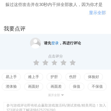
躲过这些攻击并在30秒内干掉全部敌人，因为你才是
真正的实力玩家！ 凤凰之力是一款射击游戏，关于一
显示全部
群凤凰如何与超过100级的强大神级生物战斗的故事。
游戏以Boss战作为每个关卡的基础，设计了刺激并具
我要点评
有挑战的快速战斗，激发你最佳战术和反应能力。 游
戏发生在很久很久以前，那时的地球遭遇流星雨撞
请先
登录
，再进行评论
击，万物俱灰。烈火凤凰和狂暴凤凰率先重生，然而
整个世界充斥着各种怪物和Boss，他们先后救出了其
点击评分
他一些同伴：冰晶凤凰，雷电凤凰，大地凤凰和幽灵
凤凰。就这样他们组成了凤凰之力，他们需要走遍世
界各个大陆去消灭所有的Boss，总共需要经历100场极
易上手
难上手
护肝
伤肝
体验好
具挑战的战斗。 你是否足够强大来证明你的实力？记
渣体验
画面好
画面差
保值
不保值
住，这个游戏绝不会手下留情！
展开全部
配置高
配置低
测试
参与游戏评论即有机会赢取游戏激活码/测试资格/精美周边！加入
173评论群了解详情675276290