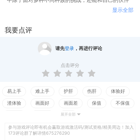
中除了面对多种不同种族的挑战，还能和自己的伙伴
对战，可谓是太空版的围攻了，相信不少的飞行射击
显示全部
的玩家都会喜欢，赶紧下载吧！ 游戏背景： 《Reass
embly》由Anisoptera Games制作Indie Voyage发行的
我要点评
太空射击类游戏。在游戏中你可以自己设计飞船并用
它来战斗，玩家能参与到飞船的改装，其中包含飞船
请先
登录
，再进行评论
的各个部件，可以创建一艘独一无二的飞船。同时，
玩家还要探索整个宇宙，不断地采集资源，发展壮大
点击评分
自己的舰队，征服这个星系。 我们通过Kickstarter众
筹使这款游戏得以面世。没错，我们为你打造了一个
程序自动生成的宇宙，供你探索。没错，我们为你提
易上手
难上手
护肝
伤肝
体验好
供了矢量风格的炫目画面和玩法，配以雪落无痕、汹
渣体验
画面好
画面差
保值
不保值
涌澎湃的粒子效果，你会目不暇接，根本没时间反
展开全部
配置高
配置低
测试
应“雪落无痕、汹涌澎湃”这两个词之间是否存在关联。
没错，我们为你献上的喧闹声和音乐情绪氛围将涌入
参与游戏评论即有机会赢取游戏激活码/测试资格/精美周边！加入
173评论群了解详情675276290
你的脑海，让你的大脑兴奋至极。但你没时间顾及这