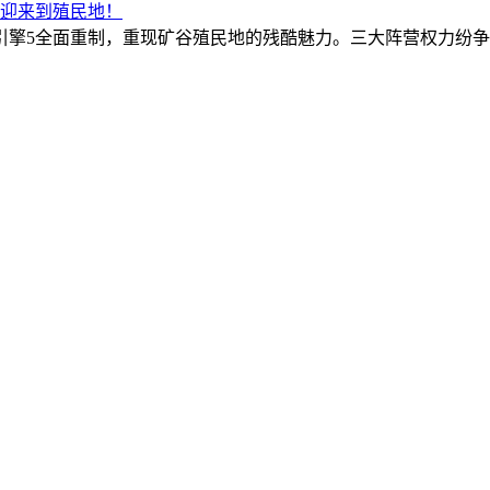
欢迎来到殖民地！
s X|S！虚幻引擎5全面重制，重现矿谷殖民地的残酷魅力。三大阵营