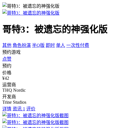
哥特3：被遗忘的神强化版
其他
角色扮演
半Q版
即时
单人
一次性付费
预约游戏
点赞
预约
价格
¥42
运营商
THQ Nordic
开发商
Trine Studios
详情
资讯
1
评价