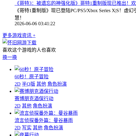
《哥特3：被遗忘的神强化版》哥特1重制版现已推出！
《哥特1重制版》现已登陆PC/PS5/Xbox Serie
慧！
2026-06-06 03:41:22
更多游戏资讯 +
喜欢这个游戏的人也喜欢
换一换
60秒！原子冒险
2D
半Q版
其他
角色扮演
赛博朋克酒保行动
2D
其他
角色扮演
流言侦探番外篇：曼谷暴雨
2D
写实
其他
角色扮演