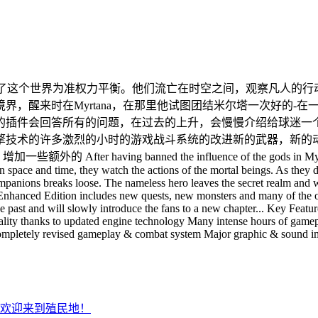
s已经离开了这个世界为准权力平衡。他们流亡在时空之间，观察凡人
，醒来时在Myrtana，在那里他试图团结米尔塔一次好的-
的插件会回答所有的问题，在过去的上升，会慢慢介绍给球迷一
擎技术的许多激烈的小时的游戏战斗系统的改进新的武器，新的
nned the influence of the gods in Myrtana, the namele
n space and time, they watch the actions of the mortal beings. As they
companions breaks loose. The nameless hero leaves the secret realm and 
Enhanced Edition includes new quests, new monsters and many of the o
e past and will slowly introduce the fans to a new chapter... Key Featur
 quality thanks to updated engine technology Many intense hours of g
Completely revised gameplay & combat system Major graphic & sound i