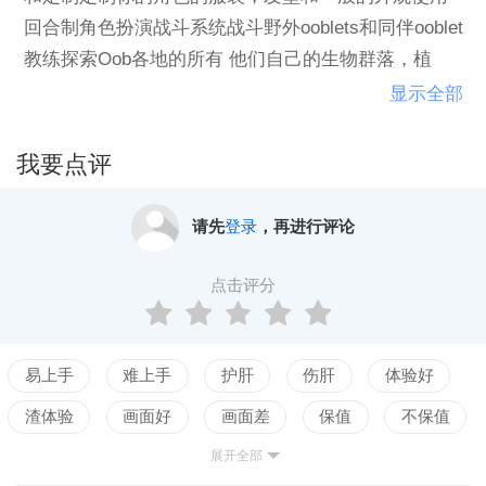
回合制角色扮演战斗系统战斗野外ooblets和同伴ooblet
教练探索Oob各地的所有 他们自己的生物群落，植
物，人物和独特的ooblets通过种植ooblet种子，将开花
显示全部
的宝贝oobletsGope新朋友加入一个Ooblet俱乐部，以
符合您的性格解锁新的商店和建筑物在镇上完成任务
我要点评
和探索升级你的房子，新的装饰，家具， 并升级运行
一家商店，销售你在农场种植的农产品以及其他任何
请先
登录
，再进行评论
垃圾。准备好你的农场，通过战斗解锁新的行动，并
为农民种植农作物，收获农场收获的种子，物品，家
点击评分
具，机械 ，徽章和朋友一路上
易上手
难上手
护肝
伤肝
体验好
渣体验
画面好
画面差
保值
不保值
展开全部
配置高
配置低
测试