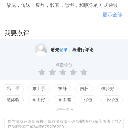
放屁，传送，爆炸，骇客，恐惧，和咬你的方式通过
精心的调整和恶作剧的设计水平!准备好成为年度测试
显示全部
课题了吗?在多彩而无情的世界里，以许多有趣的方式
死去! HeartZ可以在独自玩或本地3人玩。每一种机制
我要点评
和水平都被设计成完美地适应玩家的数量——一个很
棒的单人游戏体验，一个邪恶的多人游戏!
请先
登录
，再进行评论
点击评分
易上手
难上手
护肝
伤肝
体验好
渣体验
画面好
画面差
保值
不保值
展开全部
配置高
配置低
测试
参与游戏评论即有机会赢取游戏激活码/测试资格/精美周边！加入
173评论群了解详情675276290