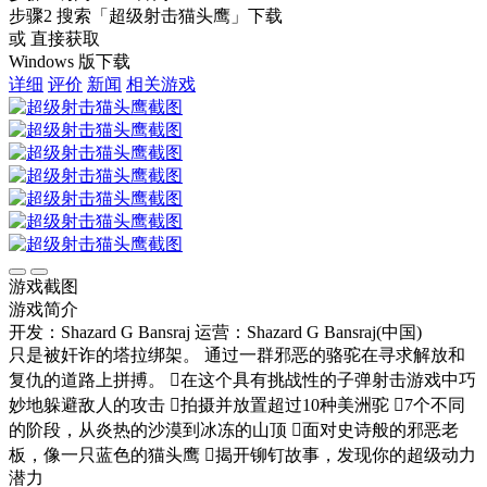
步骤2
搜索
「超级射击猫头鹰」
下载
或 直接获取
Windows 版下载
详细
评价
新闻
相关游戏
游戏截图
游戏简介
开发：Shazard G Bansraj
运营：Shazard G Bansraj(中国)
只是被奸诈的塔拉绑架。 通过一群邪恶的骆驼在寻求解放和
复仇的道路上拼搏。 在这个具有挑战性的子弹射击游戏中巧
妙地躲避敌人的攻击 拍摄并放置超过10种美洲驼 7个不同
的阶段，从炎热的沙漠到冰冻的山顶 面对史诗般的邪恶老
板，像一只蓝色的猫头鹰 揭开铆钉故事，发现你的超级动力
潜力